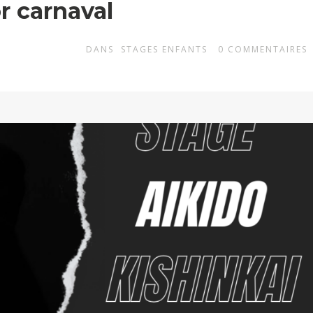
r carnaval
DANS
STAGES ENFANTS
0
COMMENTAIRES