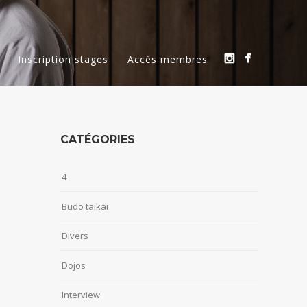
Inscription stages
Accès membres
CATÉGORIES
4
Budo taikai
Divers
Dojos
Interview