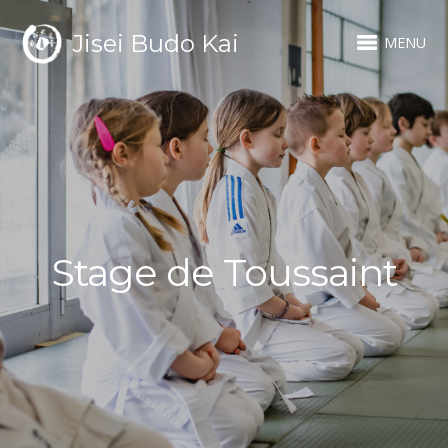
Jisei Budo Kai
MENU
Stage de Toussaint