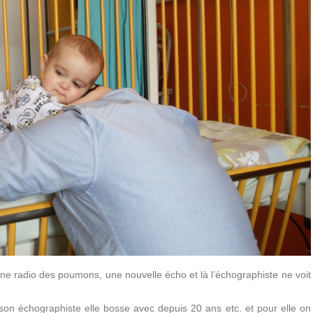
 une radio des poumons, une nouvelle écho et là l’échographiste ne voit
 son échographiste elle bosse avec depuis 20 ans etc. et pour elle on