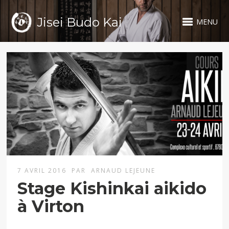
Jisei Budo Kai
MENU
7 AVRIL 2016
PAR
ARNAUD LEJEUNE
Stage Kishinkai aikido
à Virton