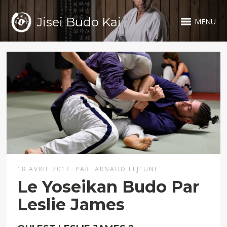
Jisei Budo Kai
MENU
18 AVRIL 2017
PAR
ARNAUD LEJEUNE
Le Yoseikan Budo Par
Leslie James